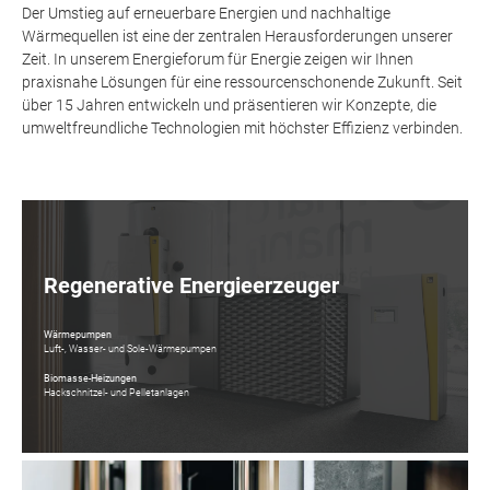
Der Umstieg auf erneuerbare Energien und nachhaltige
Wärmequellen ist eine der zentralen Herausforderungen unserer
Zeit. In unserem Energieforum für Energie zeigen wir Ihnen
praxisnahe Lösungen für eine ressourcenschonende Zukunft. Seit
über 15 Jahren entwickeln und präsentieren wir Konzepte, die
umweltfreundliche Technologien mit höchster Effizienz verbinden.
Regenerative Energieerzeuger
Wärmepumpen
Luft-, Wasser- und Sole-Wärmepumpen
Biomasse-Heizungen
Hackschnitzel- und Pelletanlagen