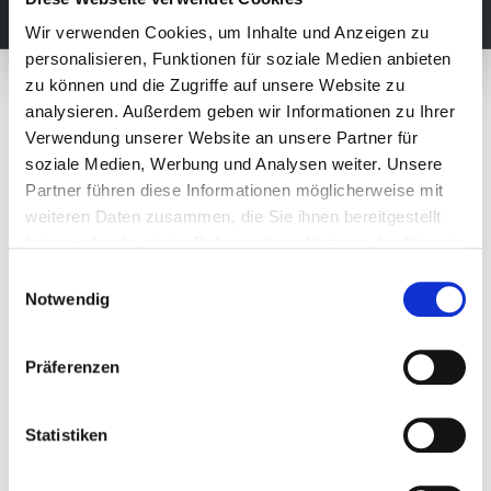
Wärmepumpe, PV, Pellet, Solarthermie & mehr.
Wir verwenden Cookies, um Inhalte und Anzeigen zu
personalisieren, Funktionen für soziale Medien anbieten
zu können und die Zugriffe auf unsere Website zu
analysieren. Außerdem geben wir Informationen zu Ihrer
Verwendung unserer Website an unsere Partner für
soziale Medien, Werbung und Analysen weiter. Unsere
Partner führen diese Informationen möglicherweise mit
Energieforum
weiteren Daten zusammen, die Sie ihnen bereitgestellt
haben oder die sie im Rahmen Ihrer Nutzung der Dienste
In unserem Energieforum können Sie nachhaltige Energielösungen
gesammelt haben.
Einwilligungsauswahl
hautnah erleben. Auf über 350 qm präsentieren wir moderne
Notwendig
Technologien wie Wärmepumpen, Solarthermie-Anlagen,
Brauchwasser-Wärmepumpen und Biomasse-Heizungen im
Echtbetrieb. Auch innovative Lösungen wie Photovoltaik-Module
Präferenzen
und Balkonkraftwerke sind Teil unserer Ausstellung. So können Sie
direkt sehen, wie diese Systeme funktionieren und welche Vorteile
sie bieten. Außerdem finden Sie in unserer Ausstellung eine
Statistiken
beeindruckende Auswahl an Kaminöfen führender Hersteller –
ideal für wohlige Wärme in Ihrem Zuhause.